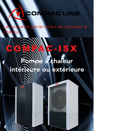
La nouvelle génération de pompes à
chaleur
COMPAC-ISX
Pompe à chaleur
intérieure ou
extérieure